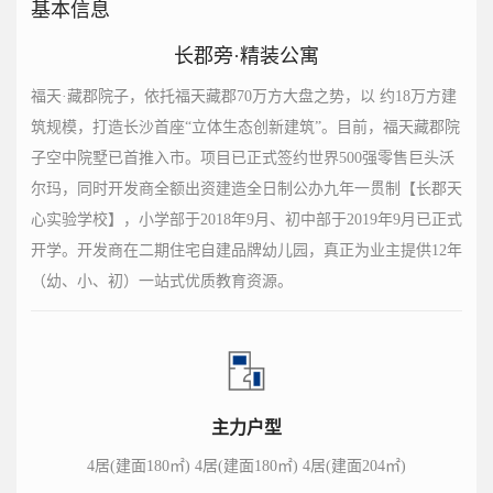
基本信息
长郡旁·精装公寓
福天·藏郡院子，依托福天藏郡70万方大盘之势，以 约18万方建
筑规模，打造长沙首座“立体生态创新建筑”。目前，福天藏郡院
子空中院墅已首推入市。项目已正式签约世界500强零售巨头沃
尔玛，同时开发商全额出资建造全日制公办九年一贯制【长郡天
心实验学校】，小学部于2018年9月、初中部于2019年9月已正式
开学。开发商在二期住宅自建品牌幼儿园，真正为业主提供12年
（幼、小、初）一站式优质教育资源。
主力户型
4居(建面180㎡) 4居(建面180㎡) 4居(建面204㎡)