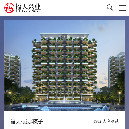
福天·藏郡院子
1982
人浏览过