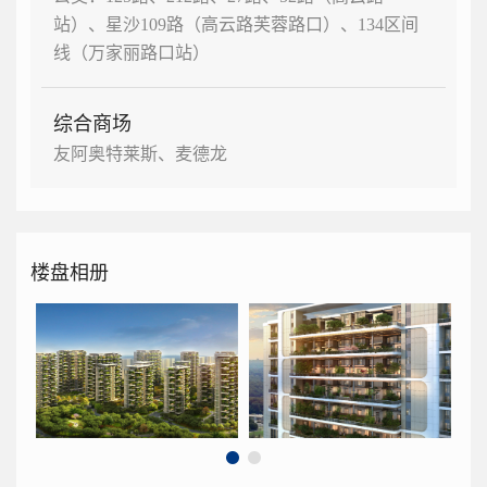
站）、星沙109路（高云路芙蓉路口）、134区间
线（万家丽路口站）
综合商场
友阿奥特莱斯、麦德龙
楼盘相册