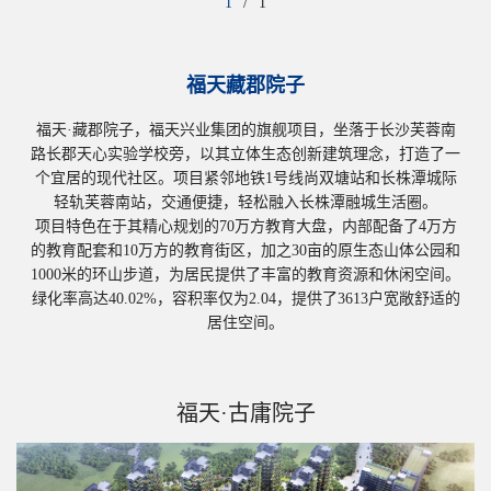
1
/
1
福天藏郡院子
福天·藏郡院子，福天兴业集团的旗舰项目，坐落于长沙芙蓉南
路长郡天心实验学校旁，以其立体生态创新建筑理念，打造了一
个宜居的现代社区。项目紧邻地铁1号线尚双塘站和长株潭城际
轻轨芙蓉南站，交通便捷，轻松融入长株潭融城生活圈。
项目特色在于其精心规划的70万方教育大盘，内部配备了4万方
的教育配套和10万方的教育街区，加之30亩的原生态山体公园和
1000米的环山步道，为居民提供了丰富的教育资源和休闲空间。
绿化率高达40.02%，容积率仅为2.04，提供了3613户宽敞舒适的
居住空间。
福天·古庸院子