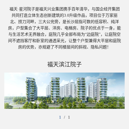
‹
›
福天·星河院子是福天兴业集团携手百年清华，与国企经开集团
共同打造立体生态创新建筑的3.0升级作品，项目位于万家丽
北、捞刀河畔，三大公完旁，是长沙屈指可数的低容积、纯洋
房，户型集合了大平层、洋房、电梯房、院子的优点于一身，能
与生活艺术无界融合，庭院几乎全部布局为“边庭院”，让庭院空
间不遮挡客厅和卧室的通透采光，让整个户型兼得大平层和庭院
房的优势，亦规避了不同楼层间的斜视、隐私问题！
福天滨江院子
1
/
1