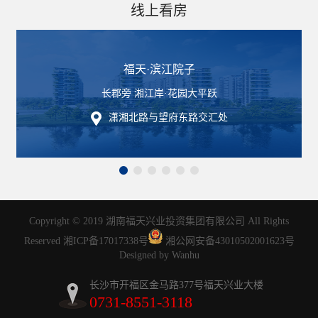
线上看房
福天·滨江院子
长郡旁 湘江岸·花园大平跃
潇湘北路与望府东路交汇处
Copyright © 2019 湖南福天兴业投资集团有限公司 All Rights
Reserved
湘ICP备17017338号
湘公网安备43010502001623号
Designed by Wanhu
长沙市开福区金马路377号福天兴业大楼
0731-8551-3118