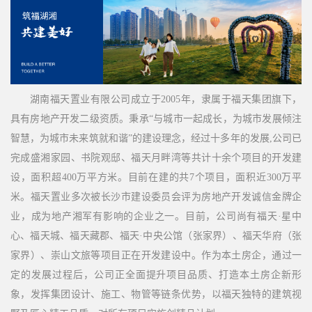
湖南福天置业有限公司成立于2005年，隶属于福天集团旗下，
具有房地产开发二级资质。秉承“与城市一起成长，为城市发展倾注
智慧，为城市未来筑就和谐”的建设理念，经过十多年的发展,公司已
完成盛湘家园、书院观邸、福天月畔湾等共计十余个项目的开发建
设，面积超400万平方米。目前在建的共7个项目，面积近300万平
米。福天置业多次被长沙市建设委员会评为房地产开发诚信金牌企
业，成为地产湘军有影响的企业之一。目前，公司尚有福天·星中
心、福天城、福天藏郡、福天·中央公馆（张家界）、福天华府（张
家界）、崇山文旅等项目正在开发建设中。作为本土房企，通过一
定的发展过程后，公司正全面提升项目品质、打造本土房企新形
象，发挥集团设计、施工、物管等链条优势，以福天独特的建筑视