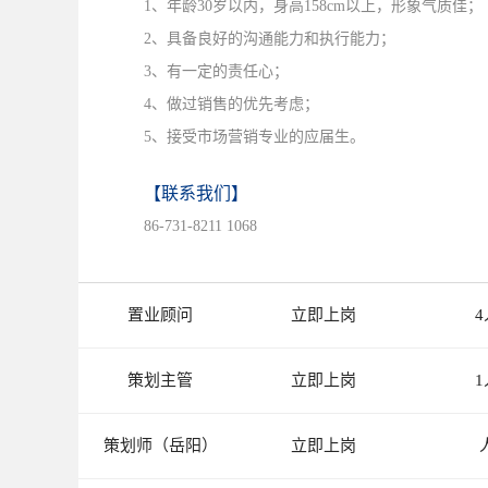
1、年龄30岁以内，身高158cm以上，形象气质佳；
2、具备良好的沟通能力和执行能力；
3、有一定的责任心；
4、做过销售的优先考虑；
5、接受市场营销专业的应届生。
【联系我们】
86-731-8211 1068
置业顾问
立即上岗
4
策划主管
立即上岗
1
策划师（岳阳）
立即上岗