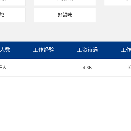
旅
好韻味
人数
工作经验
工资待遇
工
干人
4-8K